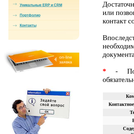
Достаточ
Уникальные ERP и CRM
или позв
Портфолио
контакт с
Контакты
Впоследс
необход
документа
on-line
заявка
*
- Поля
обязатель
Ком
Контактное
Т
Соде
з